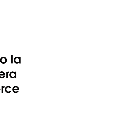
o la
era
orce