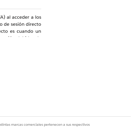
A) al acceder a los
o de sesión directo
recto es cuando un
 sesión debido a la
e Salesforce puede
contractual de MFA,
ación de Salesforce
niciar sesión cuando
nte de Salesforce.
istintas marcas comerciales pertenecen a sus respectivos