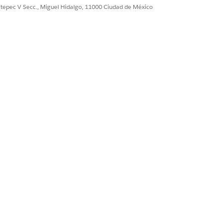
ultepec V Secc., Miguel Hidalgo, 11000 Ciudad de México
e gracia de 30 días
mientras el periodo
aparece cada vez que
entes opciones.