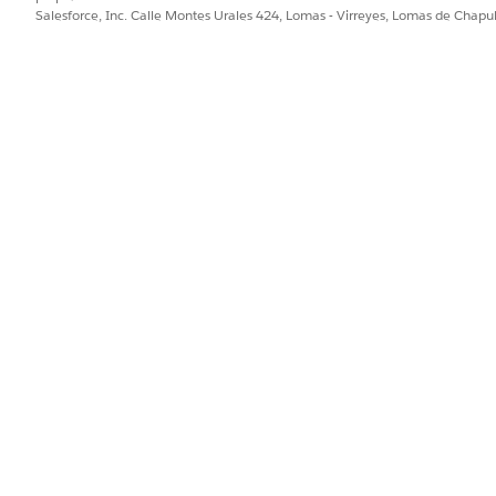
Salesforce, Inc. Calle Montes Urales 424, Lomas - Virreyes, Lomas de Chap
inicio de sesión directo, su organización tiene un período d
niciando sesión sin MFA. Para acceder a su cuenta sin MFA 
eña.
rar MFA
en la parte inferior de la pantalla de registro, que 
ización, la pantalla de registro se ve como una de las sigui