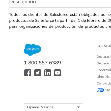
Descripción
Todos los clientes de Salesforce están obligados por co
productos de Salesforce (a partir del 1 de febrero de 
para organizaciones de producción de productos cre
usuario accede a su cuenta con su nombre de usuario y 
MFA, aquí le mostramos cómo obtener acceso a su cu
desactivar temporalmente MFA para todos los usuarios.
SALESFO
consulte las
Preguntas más frecuentes sobre MFA de S
Declaraci
1-800-667-6389
Solución
Declaraci
Condicio
Importante
: Todos los usuarios internos que inician
Directric
(incluidas las soluciones de socios) deben utilizar MFA
Centro de
MFA es parte del proceso de inicio de sesión directo
Sus
Consulte
este artículo
para conocer las opciones de cha
Select Org
Español (México)