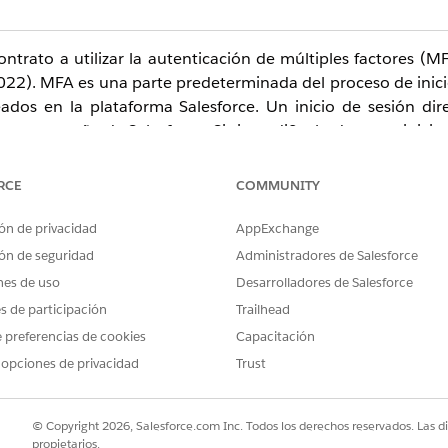
ntrato a utilizar la autenticación de múltiples factores (MF
2022). MFA es una parte predeterminada del proceso de inici
ados en la plataforma Salesforce. Un inicio de sesión di
contraseña de Salesforce. Si tiene dificultades para iniciar
enta de Salesforce. Si es necesario; un administrador d
 Para consultar los detalles completos sobre el requisito 
RCE
COMMUNITY
alesforce
.
ón de privacidad
AppExchange
ón de seguridad
Administradores de Salesforce
nes de uso
Desarrolladores de Salesforce
 sesión a través de la interfaz de usuario en una organiz
es de participación
Trailhead
 para cada inicio de sesión. Si este artículo no le ayuda a i
 preferencias de cookies
Capacitación
, póngase en contacto con el Servicio de atención al clie
 opciones de privacidad
Trust
t y llamadas telefónicas.
© Copyright 2026, Salesforce.com Inc. Todos los derechos reservados. Las d
propietarios.