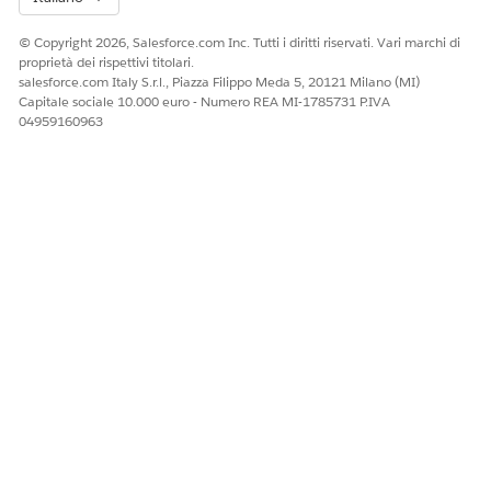
© Copyright 2026, Salesforce.com Inc. Tutti i diritti riservati. Vari marchi di
proprietà dei rispettivi titolari.
salesforce.com Italy S.r.l., Piazza Filippo Meda 5, 20121 Milano (MI)
Capitale sociale 10.000 euro - Numero REA MI-1785731 P.IVA
04959160963