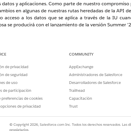
us datos y aplicaciones. Como parte de nuestro compromiso
 cambios en algunas de nuestras rutas heredadas de la API d
 acceso a los datos que se aplica a través de la IU cuan
osa se producirá con el lanzamiento de la versión Summer ’2
s rutas heredadas de la API de REST de Contacts respetará
ede a las extensiones de datos compartidas.
RCE
COMMUNITY
ón de privacidad
AppExchange
ón de seguridad
Administradores de Salesforce
umentadas/no oficiales de la API de REST de Contacts 
nes de uso
Desarrolladores de Salesforce
artida a través de la API que no son visibles en la IU.
es de participación
Trailhead
 preferencias de cookies
Capacitación
 opciones de privacidad
Trust
© Copyright 2026, Salesforce.com Inc. Todos los derechos reservados. Las d
propietarios.