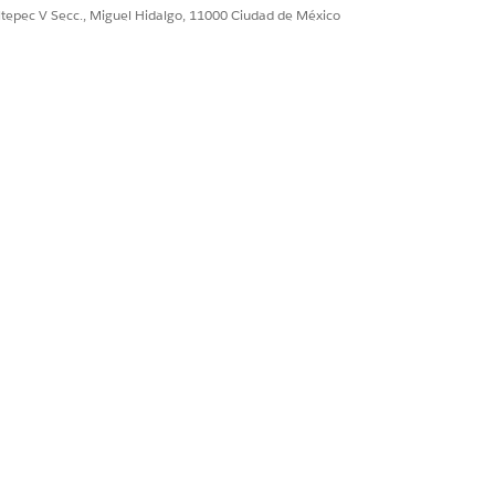
ultepec V Secc., Miguel Hidalgo, 11000 Ciudad de México
r a la extensión de
sos establecidos en
la API.