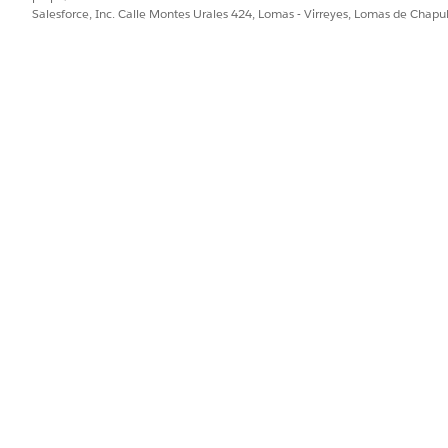
Salesforce, Inc. Calle Montes Urales 424, Lomas - Virreyes, Lomas de Chap
 afectará?
de la API de REST de Contacts detalladas antes para accede
tar fallas en las llamadas a la API, verifique que los permi
so que desea para la misma, tanto en la IU como mediante 
artida, siga estos pasos:
en Extensión de datos compartida.
 permisos desea validar.
a validar.