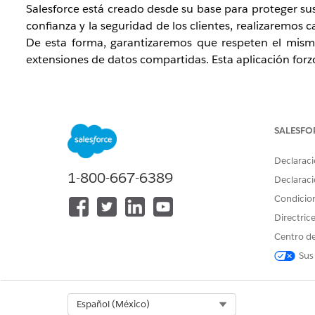
Salesforce está creado desde su base para proteger s
confianza y la seguridad de los clientes, realizaremos
De esta forma, garantizaremos que respeten el mismo
extensiones de datos compartidas. Esta aplicación forz
¿Qué va a cambiar?
Después del lanzamiento de la versión Summer '23, la
los datos que se aplica a través de la IU cuando se acc
SALESFO
Declaraci
¿Qué clientes se verán afectados?
1-800-667-6389
Declaraci
Los clientes que usen las rutas heredadas no doc
Condicio
continuación y que accedan a la extensión de datos comp
Directric
GET /legacy/v1/beta/object/
Centro de
GET /legacy/v1/beta/object/{co_id}
Sus
GET /legacy/v1/beta/object/{encoded_id}
POST /legacy/v1/beta/object/{encoded_id}
DELETE /legacy/v1/beta/object/{encoded_id}
Select Org
Español (México)