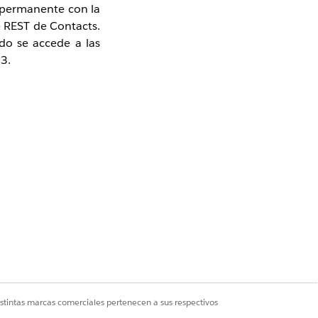
 permanente con la
e REST de Contacts.
do se accede a las
3.
n el mismo acceso a
que se detallan a
istintas marcas comerciales pertenecen a sus respectivos