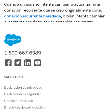
Cuando un usuario intenta cambiar o actualizar una
donación recurrente que se creó originalmente como
donación recurrente heredada
, o bien intenta cambiar
el contacto asociado con la donación recurrente,
aparece el error "Debe seleccionar un contacto
asociado con esta cuenta doméstica". En este artículo,
se describe lo que ocurre y cómo resolver el problema.
1-800-667-6389
Solución
Las organizaciones que comenzaron a utilizar
Salesforce a partir de marzo de 2021 ya tienen
SALESFORCE
habilitadas las Donaciones recurrentes mejoradas. El
Declaración de privacidad
error con un contacto se puede producir en los
Declaración de seguridad
siguientes dos escenarios:
Condiciones de uso
Escenario 1: su organización utilizaba Donaciones
Directrices de participación