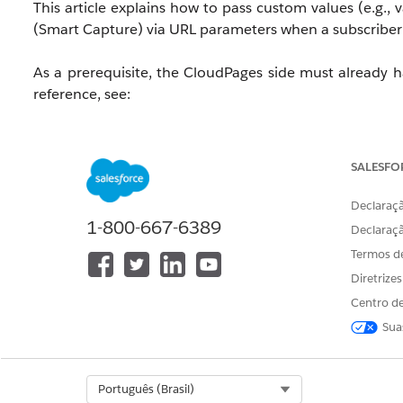
This article explains how to pass custom values (e.g.,
(Smart Capture) via URL parameters when a subscriber 
As a prerequisite, the CloudPages side must already h
reference, see:
How to Pass Custom Values to CloudPages (Smart 
SALESFO
Resolução
Declaraçã
Passing Values via Push Notificatio
1-800-667-6389
Declaraç
(1) Enable OpenDirect
Termos d
Enable OpenDirect in MobilePush by referring to the fol
Diretrize
MobilePush OpenDirect
Centro de
(2) In-App Implementation
Sua
Implement the following in the app to enable URL proc
[iOS] Handle URLs
Select Org
Português (Brasil)
[Android] Customize Push Notification Handling f