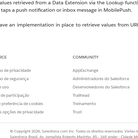
 values retrieved from a Data Extension via the Lookup func
taps a push notification or inbox message in MobilePush.
ave an implementation in place to retrieve values from URL
Capture)
RCE
COMMUNITY
o de privacidade
AppExchange
n (OpenDirect)
ão de segurança
Administradores do Salesforce
e uso
Desenvolvedores do Salesforce
lowing help article:
s de participação
Trailhead
 preferência de cookies
Treinamento
s opções de privacidade
Trust
essing from push notifications:
© Copyright 2026, Salesforce.com Inc. Todos os direitos reservados. Várias m
or Android Apps
Salesforce Brasil, Av. Jornalista Roberto Marinho, 85 - 14º andar - Cidade M