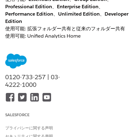
Professional Edition
、
Enterprise Edition
、
Performance Edition
、
Unlimited Edition
、
Developer
Edition
使用可能: 拡張フォルダー共有と従来のフォルダー共有
使用可能: Unified Analytics Home
必要なユーザー権限
レポートの作成、編集、削除:
従来のフォルダー共有
0120-733-257 | 03-
レポートの作成とカスタマイズ
4222-1000
および
レポートビルダー
拡張フォルダー共有
SALESFORCE
レポートの作成とカスタマイズ
および
プライバシーに関する声明
レポートビルダー
セキュリティに関する声明