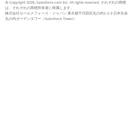
© Copyright 2026, Salesforce.com Inc. All rights reserved. それぞれの商標
は、それぞれの商標所有者に帰属します。
株式会社セールスフォース・ジャパン 東京都千代田区丸の内1-1-3 日本生命
Unified Analytics Home
を使用している場合
丸の内ガーデンタワー（Salesforce Tower）
[設定] │ [レポートおよびダッシュボードの設定] │
[Analytics Home の Unified Experience を有効化] をオン
にする │ [保存]