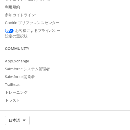
利用規約
必要なプロファイル権限
Analytics アプリケーションへのアクセスを有効化: ナビ
参加ガイドライン:
ゲーション
Cookie プリファレンスセンター
[設定] │ [プロファイル] │ プロファイルを開く │ [オブジ
お客様によるプライバシー
ェクト設定] │ [分析] │ [編集] │ [デフォルトでオン] にす
設定の選択肢
る │ [保存] をクリック
COMMUNITY
新規レポートを作成するには:
AppExchange
[アプリケーションランチャー] │ [Analytics] │ [作成] │ レポー
Salesforce システム管理者
ト、ダッシュボード、フォルダーのいずれかを選択
Salesforce 開発者
Trailhead
[レポート] タブで、[
新規レポート
] をクリックしま
トレーニング
す。
トラスト
該当するレポートに使用するレポートタイプを選択
し、[
作成
] をクリックします。
レポートをカスタマイズして保存または実行しま
Select Org
日本語
す。