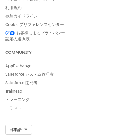
利用規約
注意:列/項目の表示ラベルではなく、API 参照名を使用し
参加ガイドライン:
てください。
Cookie プリファレンスセンター
お客様によるプライバシー
複数値関数についての詳細は、「
数式の複数値関数
」の
設定の選択肢
ドキュメントを参照してください。
COMMUNITY
ナレッジ記事番号
AppExchange
000394991
Salesforce システム管理者
Salesforce 開発者
Trailhead
この記事で問題は解決されましたか?
ご意見をお待ちしております。
トレーニング
トラスト
はい
いいえ
Select Org
日本語