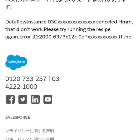
す。
DataflowInstance 03Cxxxxxxxxxxxxxxx canceled.Hmm,
that didn't work.Please try running the recipe
again.Error ID:2000-6373c12c-0ePxxxxxxxxxxxx.If the
error occurs again, contact Salesforce Customer
Support.
このエラーは、配列関数が Analytics で想定されている形
式と一致しない場合に発生します。
0120-733-257 | 03-
4222-1000
解決策
配列関数には次の形式を使用できます。
SALESFORCE
プライバシーに関する声明
array(coalesce("field1", ''), coalesce("field2", ''))
セキュリティに関する声明