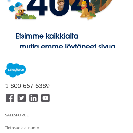
Etsimme kaikkialta
, mutta emme löytäneet sivua.
Palaa
aloitussivulle
1-800-667-6389
SALESFORCE
Tietosuojalausunto