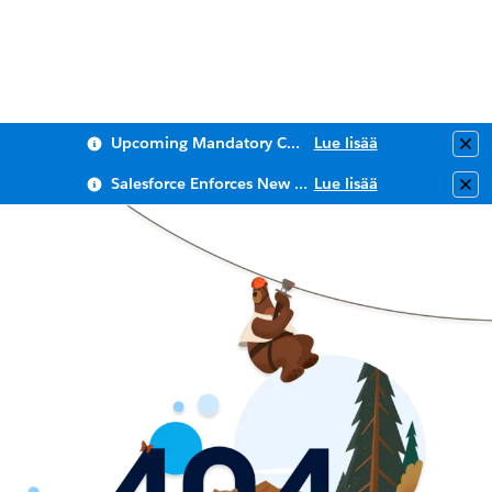
Upcoming Mandatory Changes to Public Key Infrastructure (PKI)
Lue lisää
Clo
Salesforce Enforces New Security Requirements in Summer 2026
Lue lisää
Clo