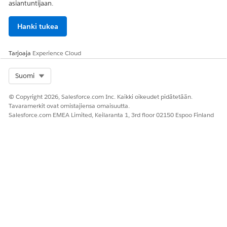
asiantuntijaan.
Hanki tukea
Tarjoaja
Experience Cloud
Select Org
Suomi
© Copyright 2026, Salesforce.com Inc. Kaikki oikeudet pidätetään.
Tavaramerkit ovat omistajiensa omaisuutta.
Salesforce.com EMEA Limited, Keilaranta 1, 3rd floor 02150 Espoo Finland