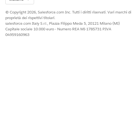
© Copyright 2026, Salesforce.com Inc. Tutti i diritti riservati. Vari marchi di
proprietà dei rispettivi titolari.
salesforce.com Italy S.r.l., Piazza Filippo Meda 5, 20121 Milano (MI)
Capitale sociale 10.000 euro - Numero REA MI-1785731 P.IVA
04959160963