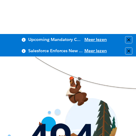
Upcoming Mandatory Changes to Public Key Infrastructure (PKI)
Meer lezen
Clo
Salesforce Enforces New Security Requirements in Summer 2026
Meer lezen
Clo