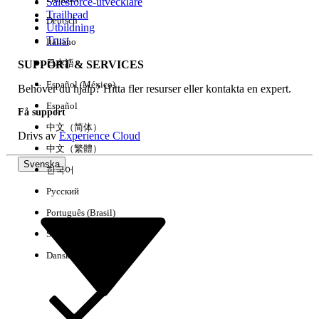
Salesforce-utvecklare
Trailhead
Deutsch
Utbildning
Trust
Italiano
日本語
SUPPORT & SERVICES
Español (México)
Behöver du hjälp? Hitta fler resurser eller kontakta en expert.
Español
Få support
中文（简体）
Drivs av
Experience Cloud
中文（繁體）
Svenska
한국어
Русский
Português (Brasil)
Suomi
Dansk