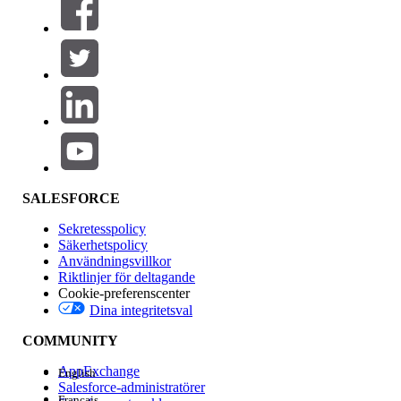
SALESFORCE
Sekretesspolicy
Säkerhetspolicy
Användningsvillkor
Riktlinjer för deltagande
Cookie-preferenscenter
Dina integritetsval
COMMUNITY
AppExchange
English
Salesforce-administratörer
Français