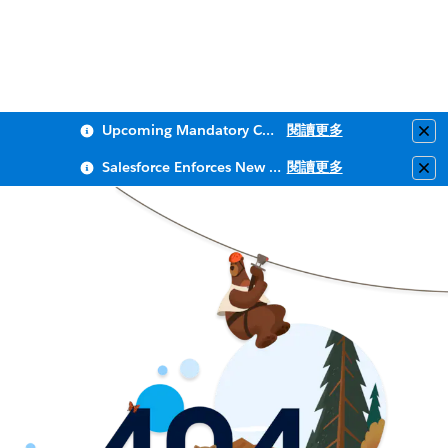
Upcoming Mandatory Changes to Public Key Infrastructure (PKI)
閱讀更多
Clo
Salesforce Enforces New Security Requirements in Summer 2026
閱讀更多
Clo