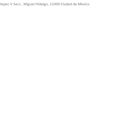
ultepec V Secc., Miguel Hidalgo, 11000 Ciudad de México
y en aplicación ya
cencias necesarias
Sí
No