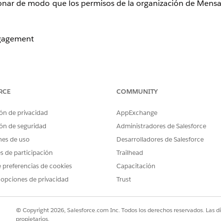
isionar de modo que los permisos de la organización de Mensa
ngagement
gement
RCE
COMMUNITY
 “
Habilitar Mensajería para canales web y en aplica
ci
ón de privacidad
AppExchange
ón de seguridad
Administradores de Salesforce
sos en este
documento de ayuda
para asignar los permis
nes de uso
Desarrolladores de Salesforce
es de participación
Trailhead
ente recibieron el SKU sin costo para Mensajería para web y 
 preferencias de cookies
Capacitación
 la casilla de verificación Usuario de Service Cloud habilit
 opciones de privacidad
Trust
oque recomendado en adelante.
s canales de mensajería nuevos deben activarse. Aquí se p
© Copyright 2026, Salesforce.com Inc. Todos los derechos reservados. Las d
escribe en la sección “Agregar un canal de mensajería” en 
propietarios.