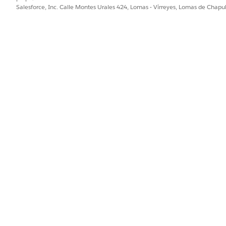
Salesforce, Inc. Calle Montes Urales 424, Lomas - Virreyes, Lomas de Chap
de junio de 2023 y sin permisos de Mensajería para web 
er coincidir licencias de producción” para obtener las li