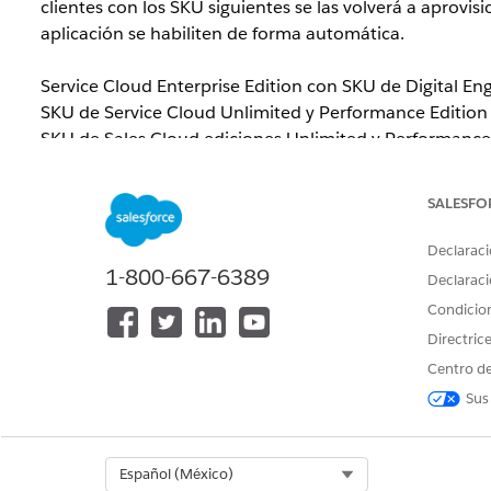
clientes con los SKU siguientes se las volverá a aprov
aplicación se habiliten de forma automática.
Service Cloud Enterprise Edition con SKU de Digital E
SKU de Service Cloud Unlimited
y Performance
Edition
SKU de Sales Cloud ediciones Unlimited y Performance
Sales Cloud Enterprise Edition con SKU de Sales Enga
SALESFO
Permisos de organización que estarán habilitados:
plática 2.0
”.
Declaraci
1-800-667-6389
Declaraci
Una vez finalizado el aprovisionamiento, siga los pa
Condicio
agentes.
Directric
En el caso de los clientes de Service Cloud que previam
Centro de
característica seguirá funcionando para los agentes con
Sus
enfoque descrito en el
documento de ayuda
es el enf
Después del lanzamiento de la versión Summer ’23, lo
Select Org
Español (México)
condiciones para que el usuario las acepte, como se d