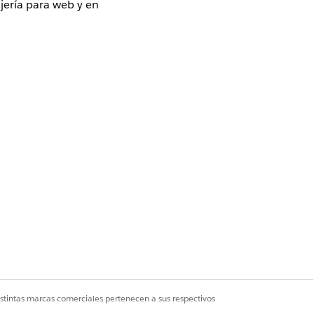
jería para web y en
ón
” y “
Canales de
os adecuados a los
en aplicación, esta
ada. Sin embargo, el
resentan términos y
istintas marcas comerciales pertenecen a sus respectivos
este
documento de