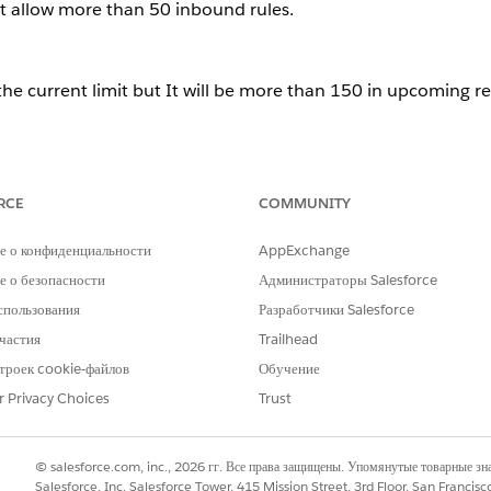
t allow more than 50 inbound rules.
s the current limit but It will be more than 150 in upcoming re
addresses.
RCE
COMMUNITY
е о конфиденциальности
AppExchange
 о безопасности
Администраторы Salesforce
спользования
Разработчики Salesforce
частия
Trailhead
троек cookie-файлов
Обучение
r Privacy Choices
Trust
© salesforce.com, inc., 2026 гг. Все права защищены. Упомянутые товарные з
Salesforce, Inc. Salesforce Tower, 415 Mission Street, 3rd Floor, San Francis