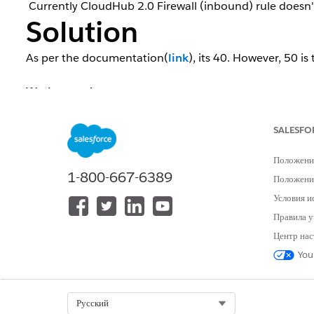
Currently CloudHub 2.0 Firewall (inbound) rule doesn'
Solution
As per the documentation(
link
), its 40. However, 50 i
Workaround
You can consider assigning a CIDR range instead of IP 
SALESFO
Номер статьи базы знаний
Положени
1-800-667-6389
Положение
001119368
Условия и
Правила у
ЭТА СТАТЬЯ РЕШИЛА ВАШУ ПРОБЛЕМУ?
Центр нас
Оставьте свой отзыв, чтобы мы могли стать лучше!
You
Select Org
Русский