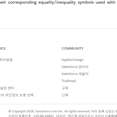
ir corresponding equality/inequality symbols used with d
ields in Journey Builder Decision Split activities, the follo
uality symbol.
a Decision Split activity.
RCE
COMMUNITY
 처리방침
AppExchange
Salesforce 관리자
Salesforce 개발자
Date Selection Options
Trailhead
 설정 센터
교육
None
의 개인정보 보호 선택
신뢰
None
© Copyright 2026, Salesforce.com Inc. All rights reserved. 여러 등
사업자 등록번호 : 120-86-92851 , 대표자 : 벤슨웡 세일즈포스 코리아 서울특