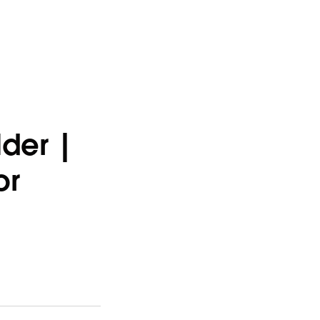
der |
or