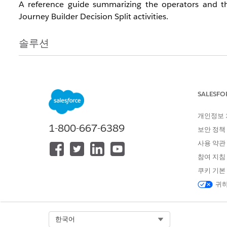
A reference guide summarizing the operators and the
Journey Builder Decision Split activities.
솔루션
To help clarify the operators available for date-type f
maps each operator to its corresponding equality/ineq
Use this guide when configuring date-type field filters in 
SALESFO
개인정보
1-800-667-6389
보안 정책
Main operators and corresponding symbols
사용 약관
Japanese
English
Symbol
참여 지침
쿠키 기본
値なし
is null
N/A
귀하
値あり
is not null
N/A
Select Org
한국어