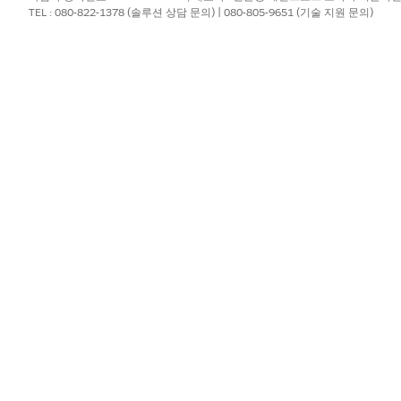
TEL : 080-822-1378 (솔루션 상담 문의) | 080-805-9651 (기술 지원 문의)
Date / Today / Today Plus / Today Minus
Date / Today / Today Plus / Today Minus
Date / Today / Today Plus / Today Minus
Date / Today / Today Plus / Today Minus
Date / Today / Today Plus / Today Minus
Date / Today / Today Plus / Today Minus