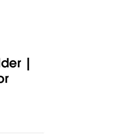
der |
or