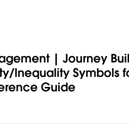
agement | Journey Buil
ty/Inequality Symbols f
ference Guide