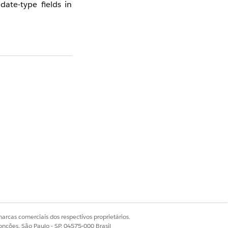
ate-type fields in
wing reference guide
arcas comerciais dos respectivos proprietários.
onções, São Paulo - SP, 04575-000 Brasil