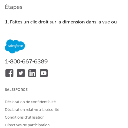
Étapes
1. Faites un clic droit sur la dimension dans la vue ou
dans le volet Données -> Sélectionner des alias
ou
Accédez à Données -> Source de données -> Modifier
les alias -> Sélectionner des dimensions ou des noms
de mesures
1-800-667-6389
2. Cliquez sur Supprimer les alias
Numéro d’article de la base de connaissances
SALESFORCE
001453832
Déclaration de confidentialité
Déclaration relative à la sécurité
CET ARTICLE A-T-IL RÉSOLU VOTRE PROBLÈME ?
Conditions d’utilisation
Dites-nous ce que nous pouvons améliorer !
Directives de participation