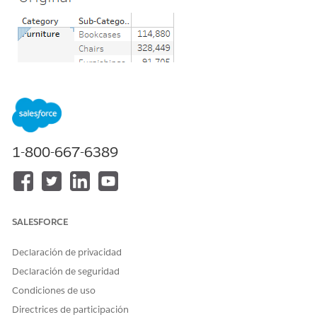
After
1-800-667-6389
Pasos
Method 1
Create a "Group" manually.
SALESFORCE
1. Multi-select the lines you would like to merge and chose
Declaración de privacidad
the group icon from the menu.
Declaración de seguridad
Condiciones de uso
Directrices de participación