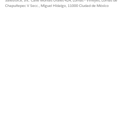
Salesforce, Inc. Calle Montes Urales 424, Lomas - Virreyes, Lomas de
Chapultepec V Secc., Miguel Hidalgo, 11000 Ciudad de México
If there are many subcategories to be merged, this