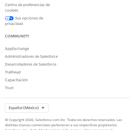
Centro de preferencias de
cookies
Sus opciones de
privacidad
COMMUNITY
AppExchange
2. Rename the group if needed by editing the group
Administradores de Salesforce
generated.
Desarrolladores de Salesforce
Trailhead
Capacitación
Trust
Select Org
Español (México)
© Copyright 2026, Salesforce.com Inc. Todos los derechos reservados. Las
distintas marcas comerciales pertenecen a sus respectivos propietarios.