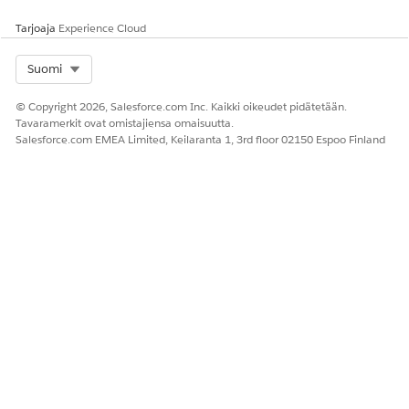
Tarjoaja
Experience Cloud
Select Org
Suomi
© Copyright 2026, Salesforce.com Inc. Kaikki oikeudet pidätetään.
Tavaramerkit ovat omistajiensa omaisuutta.
Salesforce.com EMEA Limited, Keilaranta 1, 3rd floor 02150 Espoo Finland
If there are many subcategories to be merged, this