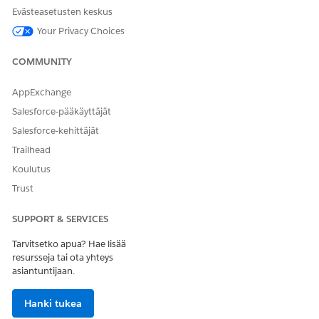
Evästeasetusten keskus
Your Privacy Choices
COMMUNITY
AppExchange
Salesforce-pääkäyttäjät
Salesforce-kehittäjät
2. Rename the group if needed by editing the group
Trailhead
generated.
Koulutus
Trust
SUPPORT & SERVICES
Tarvitsetko apua? Hae lisää
resursseja tai ota yhteys
asiantuntijaan.
Hanki tukea