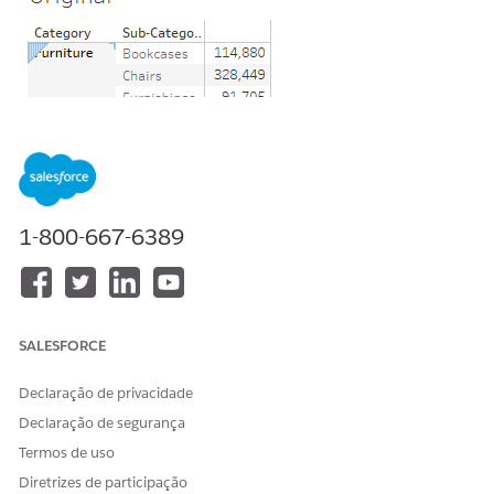
After
1-800-667-6389
Etapas
Method 1
Create a "Group" manually.
SALESFORCE
1. Multi-select the lines you would like to merge and chose
Declaração de privacidade
the group icon from the menu.
Declaração de segurança
Termos de uso
Diretrizes de participação