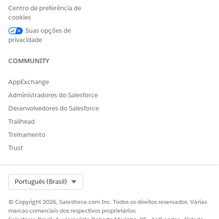
Centro de preferência de
cookies
Suas opções de
privacidade
COMMUNITY
AppExchange
2. Rename the group if needed by editing the group
Administradores do Salesforce
generated.
Desenvolvedores do Salesforce
Trailhead
Treinamento
Trust
Select Org
Português (Brasil)
© Copyright 2026, Salesforce.com Inc. Todos os direitos reservados. Várias
marcas comerciais dos respectivos proprietários.