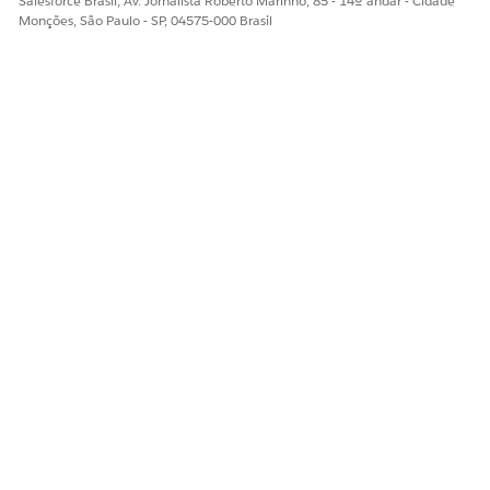
Salesforce Brasil, Av. Jornalista Roberto Marinho, 85 - 14º andar - Cidade
Monções, São Paulo - SP, 04575-000 Brasil
If there are many subcategories to be merged, this