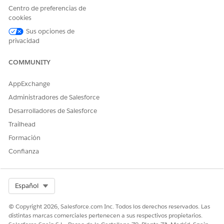
parámetro
.
Centro de preferencias de
cookies
5. Seleccione
Menú > Hoja de trabajo > Acciones
.
6. Haga clic en
Agregar acción
y seleccione
Cambiar
Sus opciones de
privacidad
parámetro
. Cree una acción de parámetro con lo
siguiente:
COMMUNITY
AppExchange
Administradores de Salesforce
Desarrolladores de Salesforce
Trailhead
Formación
Confianza
Select Org
Español
© Copyright 2026, Salesforce.com Inc. Todos los derechos reservados. Las
distintas marcas comerciales pertenecen a sus respectivos propietarios.