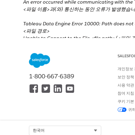
An error occurred while communicating with 
<파일 이름>과(와) 통신하는 동안 오류가 발생했습니
Tableau Data Engine Error 10000: Path doe
<파일 경로>
Unable to Connect to the File <file path
Check that the file exists and that you hav
는지 확인하십시오.)
SALESFO
추출을 새로 고치려고 시도한 후에 오류가 발생할 수도 있
개인정보
Cause
1-800-667-6389
보안 정책
추출이 누락되었거나 이동되었습니다.
사용 약관
참여 지침
솔루션
쿠키 기본
귀하
옵션 1
원래 데이터 원본에 다시 연결하고 추출을 다시 작성합니다
옵션 2
.twb 파일을 연 후에
데이터
>
모든 추출 새로 고침...
을 선
Select Org
한국어