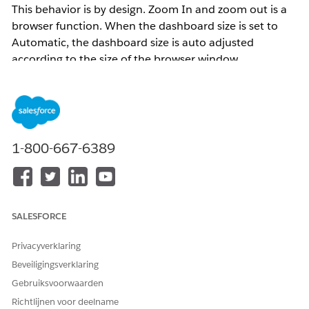
This behavior is by design. Zoom In and zoom out is a
browser function. When the dashboard size is set to
Automatic, the dashboard size is auto adjusted
according to the size of the browser window.
Oplossing
1-800-667-6389
Zoom out or resize the browser window.
Knowledge-artikelnummer
001472724
SALESFORCE
Privacyverklaring
HEEFT DIT ARTIKEL UW PROBLEEM OPGELOST?
Beveiligingsverklaring
Laat ons weten wat we kunnen doen om te verbeteren!
Gebruiksvoorwaarden
Ja
Nee
Richtlijnen voor deelname