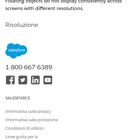
Floating objects do not display consistently across
screens with different resolutions.
Risoluzione
Try the following workarounds:
Make dashboard objects tiled instead of floating
Or, when setting the dashboard sizing, ensure it is
set on Fixed
1-800-667-6389
Or, edit your dashboard directly from Tableau
Server
Risorse aggiuntive
SALESFORCE
Tiled and Floating Layouts
Informativa sulla privacy
Informativa sulla protezione
Numero articolo Knowledge
Condizioni di utilizzo
001473119
Linee guida per la