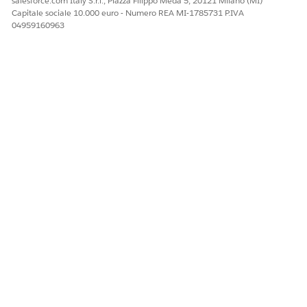
salesforce.com Italy S.r.l., Piazza Filippo Meda 5, 20121 Milano (MI)
Capitale sociale 10.000 euro - Numero REA MI-1785731 P.IVA
04959160963