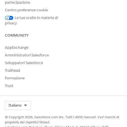
partecipazione
Centro preferenze cookie
Le tue scelte in materia di
QUESTO ARTICOLO HA RISOLTO IL PROBLEMA?
privacy
Facci sapere, così possiamo migliorare!
COMMUNITY
Sì
No
AppExchange
Amministratori Salesforce
Sviluppatori Salesforce
Trailhead
Formazione
Trust
Select Org
Italiano
© Copyright 2026, Salesforce.com Inc. Tutti i diritti riservati. Vari marchi di
proprietà dei rispettivi titolari.