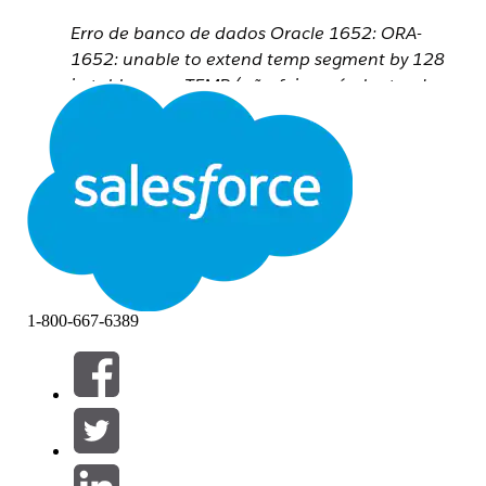
Erro de banco de dados Oracle 1652: ORA-
1652: unable to extend temp segment by 128
in tablespace TEMP (não foi possível estender o
segmento temporário por 128 no espaço de
tabela TEMP)
Unable to create extract (Não foi possível criar
a extração)
Erro de banco de dados Oracle 1652: ORA-
1652: unable to extend temp segment by 128
in tablespace TEMP (não foi possível estender o
segmento temporário por 128 no espaço de
tabela TEMP)
1-800-667-6389
Cause
O banco de dados Oracle não tem espaço livre suficiente para
carregar a tabela temporária necessária para criar uma extração
de dados.
Resolução