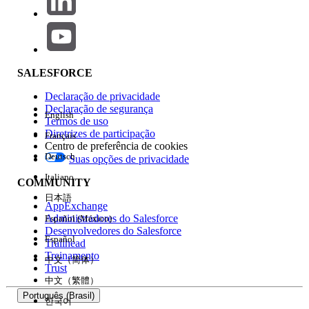
Peça ao seu administrador de banco de dados que crie espaço
adicional no banco de dados Oracle.
Recursos adicionais
SALESFORCE
Dicas ORA-01652
no DBA-Oracle
Declaração de privacidade
ORA-1652:
não foi possível estender o
Declaração de segurança
segmento temporário em Ask Tom no
English
Termos de uso
Oracle
Diretrizes de participação
Français
Centro de preferência de cookies
Deutsch
Suas opções de privacidade
Número do artigo do Knowledge
Italiano
COMMUNITY
日本語
001473796
AppExchange
Administradores do Salesforce
Español (México)
Desenvolvedores do Salesforce
Español
ESTE ARTIGO RESOLVEU SEU PROBLEMA?
Trailhead
Treinamento
Diga-nos para podermos melhorar!
中文（简体）
Trust
中文（繁體）
Português (Brasil)
Sim
Não
한국어