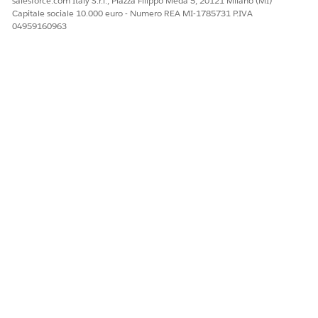
salesforce.com Italy S.r.l., Piazza Filippo Meda 5, 20121 Milano (MI)
Capitale sociale 10.000 euro - Numero REA MI-1785731 P.IVA
04959160963
Numero articolo Knowledge
001475202
Allegati
sample.twbx
sample.twbx
1310 KB
QUESTO ARTICOLO HA RISOLTO IL PROBLEMA?