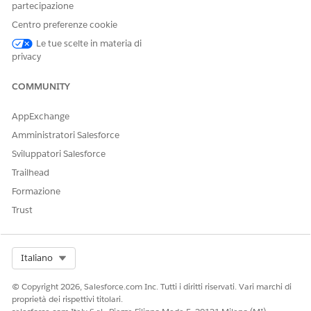
partecipazione
size.
Centro preferenze cookie
Le tue scelte in materia di
privacy
Risoluzione
COMMUNITY
To resolve this issue, clear the manual sizing:
AppExchange
1. Select the worksheet with the map.
Amministratori Salesforce
2. Right-click on the map and select
Clear Manual Sizing
Sviluppatori Salesforce
Trailhead
Formazione
Trust
Select Org
Italiano
© Copyright 2026, Salesforce.com Inc. Tutti i diritti riservati. Vari marchi di
proprietà dei rispettivi titolari.