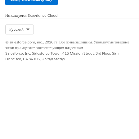
Используется
Experience Cloud
Select Org
Русский
© salesforce.com, inc., 2026 гг. Все права защищены. Упомянутые товарные
знаки принадлежат соответствующим владельцам.
Salesforce, Inc. Salesforce Tower, 415 Mission Street, 3rd Floor, San
Francisco, CA 94105, United States
Номер статьи базы знаний
001475202
Вложения
sample.twbx
sample.twbx
1310 KB
ЭТА СТАТЬЯ РЕШИЛА ВАШУ ПРОБЛЕМУ?