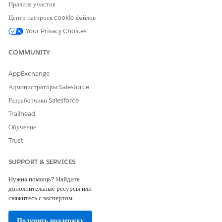
Правила участия
size.
Центр настроек cookie-файлов
Your Privacy Choices
Решение
COMMUNITY
AppExchange
To resolve this issue, clear the manual sizing:
Администраторы Salesforce
1. Select the worksheet with the map.
2. Right-click on the map and select
Clear Manual Sizing
Разработчики Salesforce
Trailhead
Обучение
Trust
SUPPORT & SERVICES
Нужна помощь? Найдите
дополнительные ресурсы или
свяжитесь с экспертом.
Получить поддержку