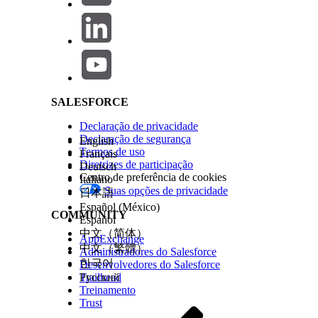
Salesforce Help | Article
SALESFORCE
Declaração de privacidade
Declaração de segurança
Cause
English
Termos de uso
Français
Diretrizes de participação
Deutsch
The ability to change text alignment of a navigation object is not built
Centro de preferência de cookies
Italiano
Resolução
Suas opções de privacidade
日本語
Español (México)
Instead insert a image with text aligned into the navigation button
COMMUNITY
Español
中文（简体）
AppExchange
Número do artigo do Knowledge
中文（繁體）
Administradores do Salesforce
한국어
Desenvolvedores do Salesforce
001497131
Trailhead
Русский
Treinamento
Trust
ESTE ARTIGO RESOLVEU SEU PROBLEMA?