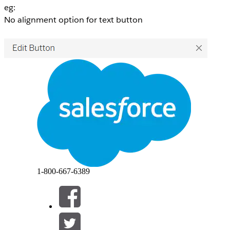
eg:
No alignment option for text button
1-800-667-6389