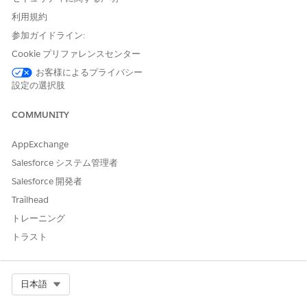
disconnect from the data source and contact the
利用規約
data source owner. (もう一度接続してみてくださ
参加ガイドライン:
い。問題が解決しない場合は、データ ソースの接続
Cookie プリファレンスセンター
を解除し、データ ソースの所有者に問い合わせてく
お客様によるプライバシー
ださい。)
設定の選択肢
または
DataServiceFailure
COMMUNITY
Unable to connect to the server "localhost". (サー
バー "localhost" に接続できません。) Check that
AppExchange
the server is running and that you have the access
Salesforce システム管理者
privileges to the requested database." (サーバーが
Salesforce 開発者
実行されており、要求したデータベースに対してア
Trailhead
クセス権限を持っていることを確認してください。)
トレーニング
トラスト
または
User(s) do not have permission to access
datasource. (データ ソースにアクセスするためのパ
Select Org
日本語
ーミッションがユーザーにありません。)