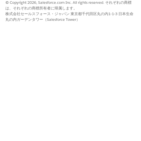
There was an error with the data source "
© Copyright 2026, Salesforce.com Inc. All rights reserved. それぞれの商標
は、それぞれの商標所有者に帰属します。
[DataSourceName]". (「ユーザーにデータソースに
株式会社セールスフォース・ジャパン 東京都千代田区丸の内1-1-3 日本生命
アクセスするためのパーミッションがありません。
丸の内ガーデンタワー（Salesforce Tower）
データ ソース "[DataSourceName]" でエラーが発
生しました。」)Verify that the data source is
configured correctly. (データ ソース "xxxx" でエラ
ーが発生しました。データ ソースが正しく設定され
ていることを確認してください。)
Cause
ダイアログには、データ ソースとワークブックの両方で埋め込み
の認証資格情報を使用するためのオプションがないため、データ
ソースで埋め込まれた情報を受け取ります。
解決策
ワークブックにパスワードを埋め込むには、まずデータ