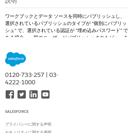
説明
ワークブックとデータ ソースを同時にパブリッシュし、
選択されているパブリッシュのタイプが "個別にパブリッ
シュ" で、選択されている認証が "埋め込みパスワード" で
ある場合、一部のユーザーがパブリッシュされたビューを
開くときにエラーが発生することがあります。
0120-733-257 | 03-
4222-1000
一部のユーザーがパブリッシュされたビューを開くとき
に、以下に示すエラーが発生することがあります。
SALESFORCE
Unable to connect to the data source. (データ ソ
ースに接続できません。)
プライバシーに関する声明
Try connecting again. If the problem persists,
セキュリティに関する声明