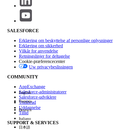
Ja
Nej
SALESFORCE
Erklæring om beskyttelse af personlige oplysninger
Erklæring om sikkerhed
Vilkår for anvendelse
Retningslinjer for deltagelse
Cookie-præferencecenter
Uw privacybeslissingen
COMMUNITY
AppExchange
Salesforce-administratorer
English
Salesforce-udviklere
Français
Trailhead
Uddannelse
Deutsch
Tillid
Italiano
SUPPORT & SERVICES
日本語