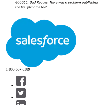
400011: Bad Request There was a problem publishing
the file 'filename.tde'
Cause
TDE support has been deprecated.
this post
For details, please see
.
Løsning
Convert TDEs to Hyper and Publish Hyper instead.
Vidensartikelnummer
1-800-667-6389
001498709
LØSTE DENNE ARTIKEL DIT PROBLEM?
Giv os besked, så vi kan forbedre os!