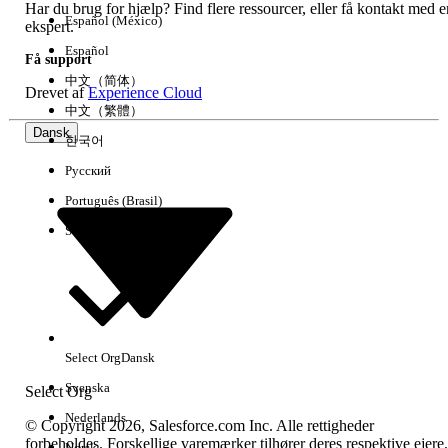
Har du brug for hjælp? Find flere ressourcer, eller få kontakt med e
Español (México)
ekspert.
Español
Få support
中文（简体）
Drevet af
Experience Cloud
中文（繁體）
Dansk
한국어
Русский
Português (Brasil)
Suomi
Select Org
Dansk
Svenska
Select Org
Nederlands
© Copyright 2026, Salesforce.com Inc. Alle rettigheder
forbeholdes. Forskellige varemærker tilhører deres respektive ejere.
Norsk