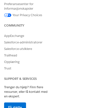
La oss få vite det slik at vi kan forbedre!
Preferansesenter for
informasjonskapsler
Ja
Nei
Your Privacy Choices
COMMUNITY
AppExchange
Salesforce-administratorer
Salesforce-utviklere
Trailhead
Opplæring
Trust
SUPPORT & SERVICES
Trenger du hjelp? Finn flere
ressurser, eller få kontakt med
en ekspert.
Få støtte