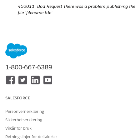
400011: Bad Request There was a problem publishing the
file 'filename.tde'
Cause
TDE support has been deprecated.
For details, please see
this post
.
Løsning
1-800-667-6389
Convert TDEs to Hyper and Publish Hyper instead.
SALESFORCE
Knowledge-artikkelnummer
Personvernerklæring
001498709
Sikkerhetserklæring
Vilkår for bruk
HJALP DENNE ARTIKKELEN MED Å LØSE PROBLEMET DITT?
Retningslinjer for deltakelse