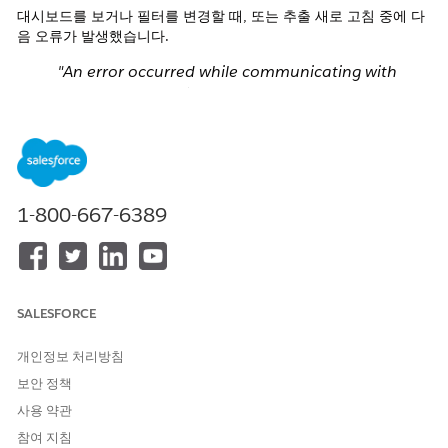
대시보드를 보거나 필터를 변경할 때, 또는 추출 새로 고침 중에 다
음 오류가 발생했습니다.
"An error occurred while communicating with
data source 'xxx'('xxx' 데이터 원본과 통신하는 동안
오류가 발생했습니다.)
[xxxx] hyper_execute_query: 0 canceled([xxxx]
hyper_execute_query: 0 취소됨)
1-800-667-6389
DataServiceFailure"
또는
"[xxxx] hyper_execute_query: 0 Could not execute
SALESFORCE
the given query.([xxxx] hyper_execute_query: 0 지
개인정보 처리방침
정된 쿼리를 실행할 수 없습니다.)
The result status code is 7.(결과 상태 코드는 7입니
보안 정책
다.)
사용 약관
canceled(취소됨)"
참여 지침