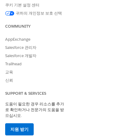
쿠키 기본 설정 센터
귀하의 개인정보 보호 선택
Cause
RAM이 부족하여 하이퍼 프로세스가 다시 시작될 수 있습니
COMMUNITY
다.
AppExchange
오류 발생 직전에 Tableau Server 하이퍼 로그에 다음 메시
Salesforce 관리자
지가 표시될 수 있습니다.
Salesforce 개발자
+ hyper_0_2021_02_22_00_00_00.log
Trailhead
{"ts":"2021-02-
교육
22T16:04:10.723","pid":3608,"tid":"1278","sev":"info","req":
","sess":"-","k":"srm-internal","v":{"msg":"
Resource
신뢰
Manager: Exceeded allowed memory usage across all
SUPPORT & SERVICES
processes.(리소스 관리자: 모든 프로세스에서 허용된 메모
리 사용량 초과됨.)
Memory info: 17,686,609,920 bytes
도움이 필요한 경우 리소스를 추가
(current process);30,687,830,016 bytes (Tableau total);
로 확인하거나 전문가의 도움을 받
으십시오.
33,131,044,864 bytes (total of all processes); 13 (info
count)"}}(메모리 정보: 17,686,609,920바이트(현재 프로
지원 받기
세스);30,687,830,016바이트(Tableau 합계);