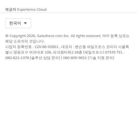
33,131,044,864바이트(모든 프로세스 총계); 13(정보 개
제공자
Experience Cloud
수)"}})
Select Org
한국어
솔루션
© Copyright 2026, Salesforce.com Inc. All rights reserved. 여러 등록 상표는
해당 소유자의 것입니다.
사업자 등록번호 : 120-86-92851 , 대표자 : 벤슨웡 세일즈포스 코리아 서울특
시스템 리소스/메모리 사용량을 확인하고 Tableau Server
별시 영등포구 여의대로 108, 파크원타워2 28층 (세일즈포스) 07335 TEL :
의 RAM을 늘립니다.
080-822-1378 (솔루션 상담 문의) | 080-805-9651 (기술 지원 문의)
추가 자원
Tableau Server 로그 및 로그 파일 위치
Knowledge 기사 번호
001534570