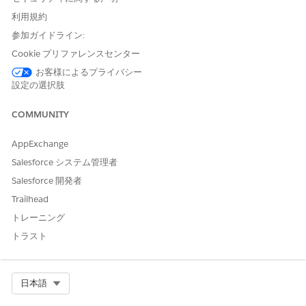
ィブタイマーをリセットするため、セッションの有効期限が切れ
なくなります。
利用規約
参加ガイドライン:
Cookie プリファレンスセンター
アプリケーションがデバイスの最近使用したアプリ一覧に残って
お客様によるプライバシー
いる限り（完全に閉じられていない状態）、バックグラウンドの
設定の選択肢
同期アクティビティが継続し、セッションがアクティブな状態を
維持します。
COMMUNITY
解決策
AppExchange
Salesforce システム管理者
1.セッションタイムアウトを強制するには、作業完了後に
Salesforce 開発者
Salesforce Field Service（SFS）モバイルアプリケーションを最
Trailhead
近使用したアプリ一覧から完全に閉じる（強制終了する）よう、
ユーザーに案内してください。
トレーニング
トラスト
2.アプリケーションを完全に閉じると、バックグラウンド同期が
停止し、セッションの非アクティブタイマーが正常に動作するよ
Select Org
日本語
うになり、接続アプリケーションの設定に従ってセッションが期
限切れになります。