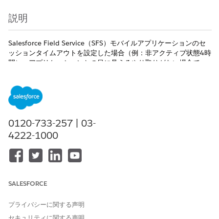
説明
Salesforce Field Service（SFS）モバイルアプリケーションのセ
ッションタイムアウトを設定した場合（例：非アクティブ状態4時
間）、アプリケーションとの目に見えるやり取りがない場合で
も、ユーザーが2〜3日以上ログインしたままになることがありま
す。
この動作は仕様通り（WAD: Working As Designed）です。
0120-733-257 | 03-
4222-1000
Salesforce Field Service（SFS）モバイルアプリケーションは、
Field Service モバイル設定の「Schedule Update Frequency in
Minutes」の設定に基づき、サービス予約リストの更新などのバ
ックエンド API を定期的に呼び出します。
SALESFORCE
プライバシーに関する声明
これらのバックグラウンド API 呼び出しがセッションの非アクテ
セキュリティに関する声明