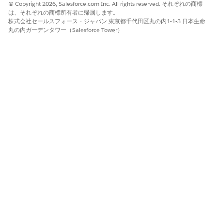
© Copyright 2026, Salesforce.com Inc. All rights reserved. それぞれの商標
は、それぞれの商標所有者に帰属します。
その他のリソース
株式会社セールスフォース・ジャパン 東京都千代田区丸の内1-1-3 日本生命
丸の内ガーデンタワー（Salesforce Tower）
接続アプリケーションのセッションポリシーの管理 -
Salesforce
Help
Field Service Mobile 設定の詳細 -
Salesforce Help
ナレッジ記事番号
005132563
この記事で問題は解決されましたか?
ご意見をお待ちしております。
はい
いいえ