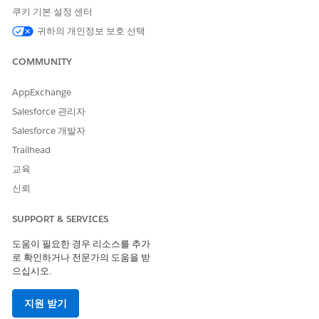
)
쿠키 기본 설정 센터
%%LINE_ADDRESS_ID%%
Set up an implementation on the destination side
귀하의 개인정보 보호 선택
to extract the parameter value from the URL.
COMMUNITY
AppExchange
Example:
https://[destination-site-url]?
Salesforce 관리자
[parameter-name]=%%LINE_ADDRESS_ID%%
Salesforce 개발자
Trailhead
교육
With this configuration, you can collect which
신뢰
subscriber (
) clicked the link at the
LINE_ADDRESS_ID
destination.
SUPPORT & SERVICES
도움이 필요한 경우 리소스를 추가
*Note*
로 확인하거나 전문가의 도움을 받
Please confirm the values passed in the URL in advance
으십시오.
and implement according to your company's and
analytics tool's policies.
지원 받기