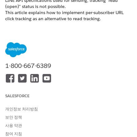
LINE API specifications used for sending, tracking "read
(open)" status is not possible.
This article explains how to implement per-subscriber URL
click tracking as an alternative to read tracking.
솔루션
Alternative Method: Click Tracking
While read tracking is not available, it is possible to track
1-800-667-6389
whether a URL link within a message was clicked per
subscriber.
To do this, append a parameter to the destination URL that
identifies the individual subscriber, and use an analytics tool
on the destination side to perform the tracking.
SALESFORCE
Implementation Steps:
개인정보 처리방침
Embed a URL link in the message.
보안 정책
Append a personalized string to the end of the
사용 약관
URL (or as a parameter) that can identify the
참여 지침
individual subscriber (e.g.,