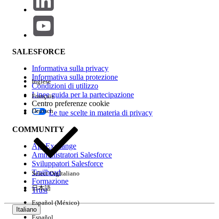
The sheet height is fixed or "Fit Height" is not
enabled.
Behavior associated with stacking horizontal
SALESFORCE
bar charts vertically within a container.
Informativa sulla privacy
Resolution:
Informativa sulla protezione
Inglese
Condizioni di utilizzo
Select the target sheet on the dashboard.
Linee guida per la partecipazione
Français
Centro preferenze cookie
Select the drop-down arrow icon in the upper
Deutsch
Le tue scelte in materia di privacy
right corner of the sheet, or use the context
menu to select
[Fit]
.
COMMUNITY
AppExchange
Select
[Fit Height]
.
Amministratori Salesforce
Sviluppatori Salesforce
Risorse aggiuntive
Trailhead
Select Org
Italiano
Formazione
Manage Sheets in Dashboard and Stories
日本語
Trust
Español (México)
Italiano
Numero articolo Knowledge
Español