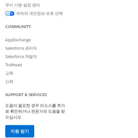
vertically within a container.
쿠키 기본 설정 센터
귀하의 개인정보 보호 선택
Resolution:
Select the target sheet on the dashboard.
COMMUNITY
Select the drop-down arrow icon in the upper right
AppExchange
corner of the sheet, or use the context menu to select
Salesforce 관리자
[Fit]
.
Salesforce 개발자
Select
[Fit Height]
.
Trailhead
교육
추가 자원
신뢰
Manage Sheets in Dashboard and Stories
SUPPORT & SERVICES
도움이 필요한 경우 리소스를 추가
Knowledge 기사 번호
로 확인하거나 전문가의 도움을 받
으십시오.
005239143
지원 받기