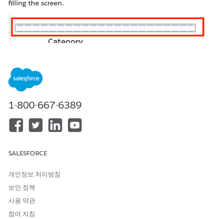
filling the screen.
1-800-667-6389
SALESFORCE
솔루션
개인정보 처리방침
Cause:
보안 정책
The sheet height is fixed or "Fit Height" is not enabled.
사용 약관
참여 지침
Behavior associated with stacking horizontal bar charts