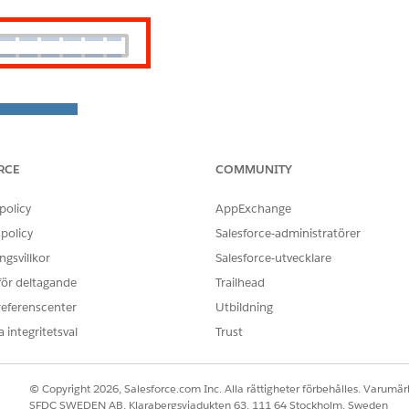
RCE
COMMUNITY
policy
AppExchange
policy
Salesforce-administratörer
gsvillkor
Salesforce-utvecklare
 för deltagande
Trailhead
referenscenter
Utbildning
 integritetsval
Trust
© Copyright 2026, Salesforce.com Inc. Alla rättigheter förbehålles. Varumärk
SFDC SWEDEN AB, Klarabergsviadukten 63, 111 64 Stockholm, Sweden