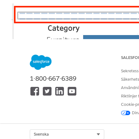
SALESFO
Sekretess
1-800-667-6389
Säkerhets
Användnin
Riktlinjer
Cookie-p
Dina
Lösning
Select Org
Svenska