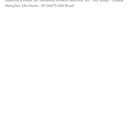
Salesforce Brasil, Av. Jornalista Roberto Marinho, 85 - 14º andar - Cidade
Monções, São Paulo - SP, 04575-000 Brasil