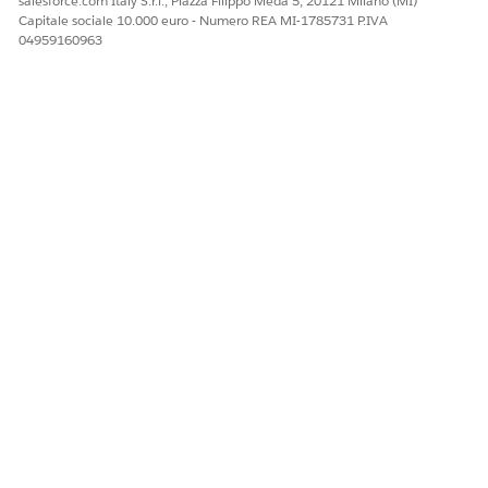
salesforce.com Italy S.r.l., Piazza Filippo Meda 5, 20121 Milano (MI)
Capitale sociale 10.000 euro - Numero REA MI-1785731 P.IVA
04959160963