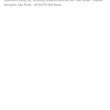
Salesforce Brasil, Av. Jornalista Roberto Marinho, 85 - 14º andar - Cidade
Monções, São Paulo - SP, 04575-000 Brasil