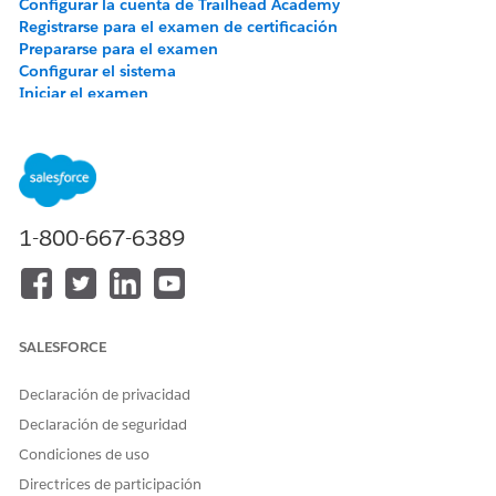
Configurar la cuenta de Trailhead Academy
Registrarse para el examen de certificación
Prepararse para el examen
Configurar el sistema
Iniciar el examen
Realizar las comprobaciones previas de seguridad
Realizar el examen de certificación
Recibir los resultados del examen de certificación
Felicitaciones por empezar su recorrido para convertirse en un
1-800-667-6389
profesional certificado por Salesforce. Explore los pasos a
continuación para descubrir cómo realizar el examen de
certificación de Salesforce monitoreado online.
SALESFORCE
Configurar la cuenta de Trailhead Academy
Declaración de privacidad
Diríjase a
Trailhead Academy
e inicie sesión con
Declaración de seguridad
su perfil de Trailblazer.
Condiciones de uso
Directrices de participación
Una vez que inició sesión, haga clic en su