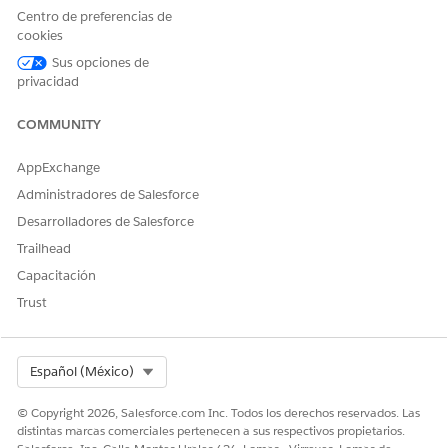
Trailhead Academy Account (Cuenta de Trailhead
Centro de preferencias de
cookies
Academy)
en la esquina superior derecha debajo
de su imagen de perfil.
Sus opciones de
privacidad
Cuando esté en su
Trailhead Academy Account
COMMUNITY
(Cuenta de Trailhead Academy)
, podrá modificar
todas las secciones, excepto su nombre legal. Si
AppExchange
necesita ayuda para actualizar su nombre,
abra
Administradores de Salesforce
un caso de soporte
.
Desarrolladores de Salesforce
Trailhead
Haga clic en
Save (Guardar)
para guardar todos
Capacitación
los cambios.
Trust
Asegúrese de revisar los términos de privacidad
para confirmar si quiere que sus certificaciones se
Select Org
Español (México)
muestren públicamente.
© Copyright 2026, Salesforce.com Inc. Todos los derechos reservados. Las
distintas marcas comerciales pertenecen a sus respectivos propietarios.
Registrarse para el examen de certificación