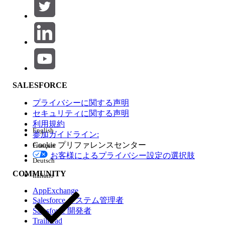
この記事で問題は解決されましたか?
ご意見をお待ちしております。
はい
いいえ
SALESFORCE
プライバシーに関する声明
セキュリティに関する声明
利用規約
English
参加ガイドライン:
Cookie プリファレンスセンター
Français
お客様によるプライバシー設定の選択肢
Deutsch
COMMUNITY
Italiano
AppExchange
Salesforce システム管理者
Salesforce 開発者
Trailhead