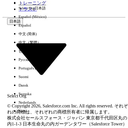
トレーニング
Select Org
日本語
トラスト
Español (México)
日本語
Español
中文 (简体)
中文（繁體）
한국어
Русский
Português (Brasil)
Suomi
Dansk
Svenska
Select Org
Nederlands
© Copyright 2026, Salesforce.com Inc. All rights reserved. それぞ
Norsk
れの商標は、それぞれの商標所有者に帰属します。
株式会社セールスフォース・ジャパン 東京都千代田区丸の
内1-1-3 日本生命丸の内ガーデンタワー（Salesforce Tower）