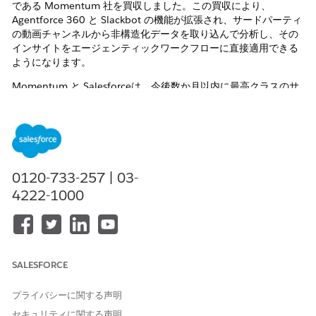
である Momentum 社を買収しました。この買収により、
Agentforce 360 と Slackbot の機能が拡張され、サードパーティ
の動画チャンネルから非構造化データを取り込んで分析し、その
インサイトをエージェンティックワークフローに直接適用できる
ようになります。
Momentum と Salesforceは、今後数か月以内に最高クラスのサ
ポートと統合されたサクセス体験をお届けできることを嬉しく思
っています。
サポートやサクセス体験に変更がある場合は、その変更が適用さ
れる前に事前にお知らせいたします。現時点で Momentum 製品
に関するサポートが必要な場合は、引き続き担当の Momentum
0120-733-257 | 03-
カスタマーサクセスマネージャーにご連絡いただくか、
4222-1000
support@momentum.io までメールでお問い合わせください。
すでに Salesforce をご利用中のお客様で、Momentum 製品の購
入にご興味がある場合は、購入方法の詳細について担当のアカウ
ントエグゼクティブ（営業担当者）までお問い合わせください。
SALESFORCE
その他のリソース
プライバシーに関する声明
セキュリティに関する声明