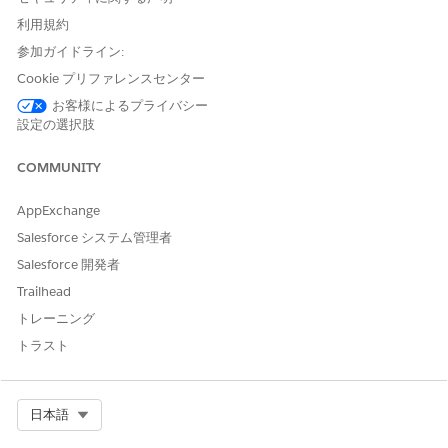
追加リソース
利用規約
Salesforce Signs Definitive Agreement to Acquire Momentum
参加ガイドライン:
Cookie プリファレンスセンター
ナレッジ記事番号
お客様によるプライバシー
005316427
設定の選択肢
COMMUNITY
この記事で問題は解決されましたか?
AppExchange
ご意見をお待ちしております。
Salesforce システム管理者
はい
いいえ
Salesforce 開発者
Trailhead
トレーニング
トラスト
Select Org
日本語