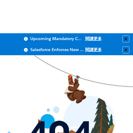
Upcoming Mandatory Changes to Public Key Infrastructure (PKI)
閱讀更多
Clo
Salesforce Enforces New Security Requirements in Summer 2026
閱讀更多
Clo