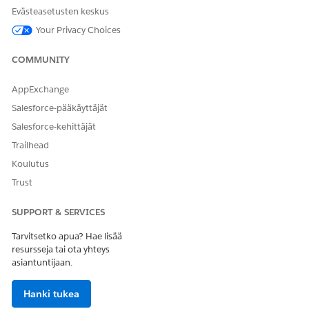
Evästeasetusten keskus
Your Privacy Choices
COMMUNITY
AppExchange
Salesforce-pääkäyttäjät
Salesforce-kehittäjät
Trailhead
Koulutus
Trust
SUPPORT & SERVICES
Tarvitsetko apua? Hae lisää
resursseja tai ota yhteys
asiantuntijaan.
Hanki tukea