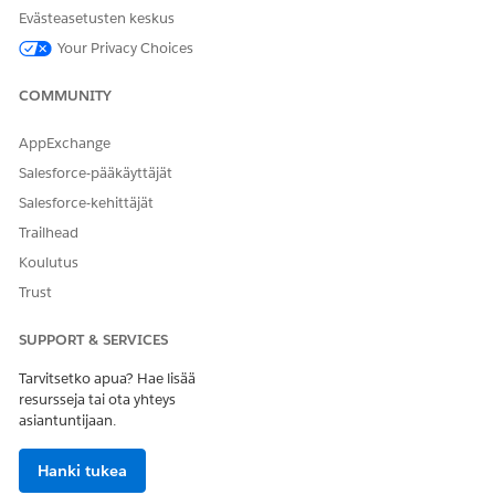
Evästeasetusten keskus
Your Privacy Choices
COMMUNITY
AppExchange
Salesforce-pääkäyttäjät
Salesforce-kehittäjät
Trailhead
Koulutus
Trust
SUPPORT & SERVICES
Tarvitsetko apua? Hae lisää
resursseja tai ota yhteys
asiantuntijaan.
Hanki tukea