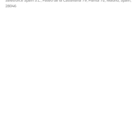
Salesforce Spain S.L., Paseo de la Castellana 79, Planta 7ª, Madrid, Spain,
28046