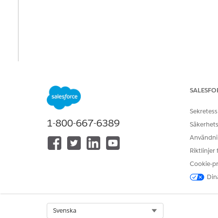
SALESFO
Sekretess
1-800-667-6389
Säkerhets
Användnin
Riktlinjer
Cookie-p
Dina
Select Org
Svenska