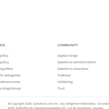
RCE
COMMUNITY
policy
AppExchange
policy
Salesforce-administratörer
gsvillkor
Salesforce-utvecklare
 för deltagande
Trailhead
referenscenter
Utbildning
 integritetsval
Trust
© Copyright 2026, Salesforce.com Inc. Alla rättigheter förbehålles. Varumärk
SFDC SWEDEN AB, Klarabergsviadukten 63, 111 64 Stockholm, Sweden