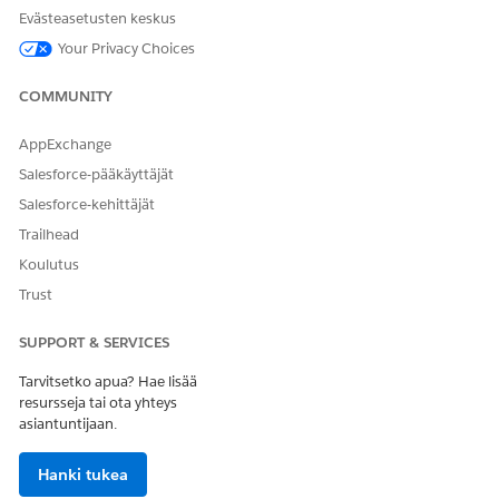
Evästeasetusten keskus
Your Privacy Choices
COMMUNITY
AppExchange
Salesforce-pääkäyttäjät
Salesforce-kehittäjät
Trailhead
Koulutus
Trust
SUPPORT & SERVICES
Tarvitsetko apua? Hae lisää
resursseja tai ota yhteys
asiantuntijaan.
Hanki tukea