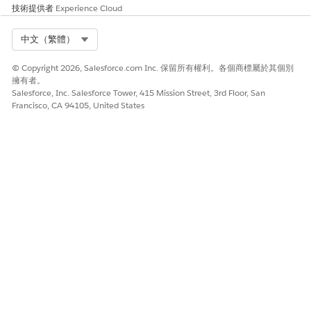
技術提供者
Experience Cloud
Select Org
中文（繁體）
© Copyright 2026, Salesforce.com Inc. 保留所有權利。各個商標屬於其個別
擁有者。
Salesforce, Inc. Salesforce Tower, 415 Mission Street, 3rd Floor, San
Francisco, CA 94105, United States